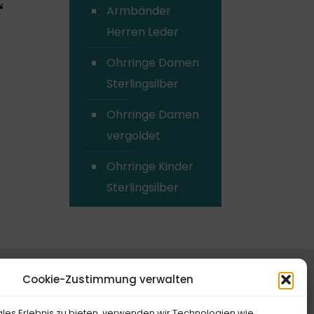
“
Armbänder
Herren Leder
Ohrringe Damen
Sterlingsilber
Ohrringe Damen
vergoldet
Ohrringe Kinder
Sterlingsilber
Cookie-Zustimmung verwalten
ales Erlebnis zu bieten, verwenden wir Technologien wie