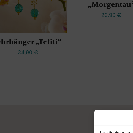
„Morgentau
29,90
€
hrhänger „Tefiti“
34,90
€
Um dir ein optim