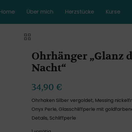
Home
Über mich
Herzstücke
Kurse
Ohrhänger „Glanz d
Nacht“
34,90
€
Ohrhaken Silber vergoldet, Messing nickelfr
Onyx Perle, Glasschliffperle mit goldfarbe
Details, Schliffperle
1 vorrätig